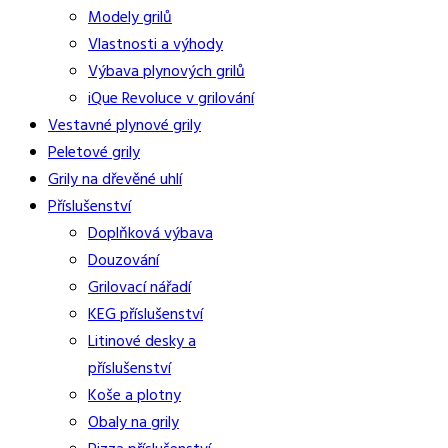
Modely grilů
Vlastnosti a výhody
Výbava plynových grilů
iQue Revoluce v grilování
Vestavné plynové grily
Peletové grily
Grily na dřevěné uhlí
Příslušenství
Doplňková výbava
Douzování
Grilovací nářadí
KEG příslušenství
Litinové desky a
příslušenství
Koše a plotny
Obaly na grily