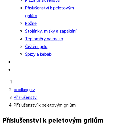
Pizza příslušenství
Příslušenství k peletovým
grilům
Rožně
Stojánky, misky a zapékání
Teploměry na maso
Čištění grilu
Špízy a kebab
broilking.cz
Příslušenství
Příslušenství k peletovým grilům
Příslušenství k peletovým grilům