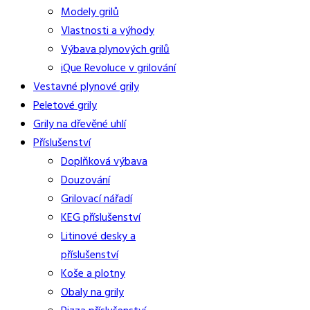
Modely grilů
Vlastnosti a výhody
Výbava plynových grilů
iQue Revoluce v grilování
Vestavné plynové grily
Peletové grily
Grily na dřevěné uhlí
Příslušenství
Doplňková výbava
Douzování
Grilovací nářadí
KEG příslušenství
Litinové desky a
příslušenství
Koše a plotny
Obaly na grily