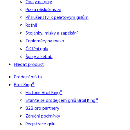
Obaly na grily
Pizza příslušenství
Příslušenství k peletovým grilům
Rožně
Stojánky, misky a zapékání
Teploměry na maso
Čištění grilu
Špízy a kebab
Hledat produkt
Prodejní místa
Broil King®
Historie Broil King®
Staňte se prodejcem grilů Broil King®
B2B pro partnery
Záruční podmínky
Registrace grilu