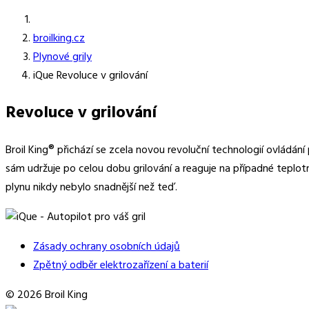
broilking.cz
Plynové grily
iQue Revoluce v grilování
Revoluce v grilování
Broil King® přichází se zcela novou revoluční technologií ovládán
sám udržuje po celou dobu grilování a reaguje na případné teplot
plynu nikdy nebylo snadnější než teď.
Zásady ochrany osobních údajů
Zpětný odběr elektrozařízení a baterií
© 2026 Broil King