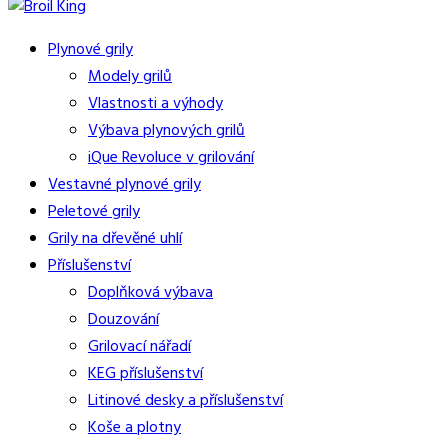
Plynové grily
Modely grilů
Vlastnosti a výhody
Výbava plynových grilů
iQue Revoluce v grilování
Vestavné plynové grily
Peletové grily
Grily na dřevěné uhlí
Příslušenství
Doplňková výbava
Douzování
Grilovací nářadí
KEG příslušenství
Litinové desky a příslušenství
Koše a plotny