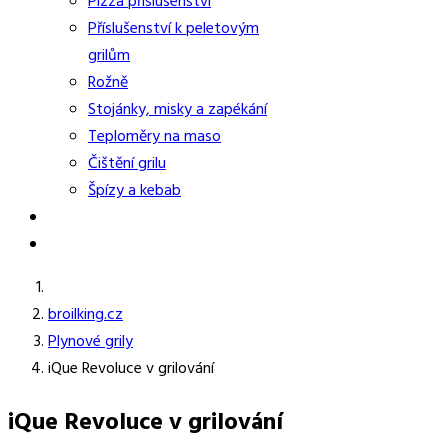
Pizza příslušenství
Příslušenství k peletovým
grilům
Rožně
Stojánky, misky a zapékání
Teploměry na maso
Čištění grilu
Špízy a kebab
broilking.cz
Plynové grily
iQue Revoluce v grilování
iQue Revoluce v grilování